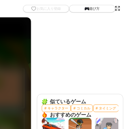
お気に入り登録
遊び方
似ているゲーム
# キャラクター
# コミカル
# タイミング
# 動
おすすめのゲーム