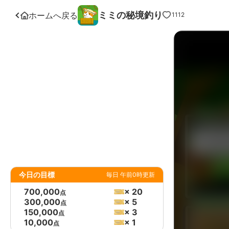
ミミの秘境釣り
ホームへ戻る
1112
今日の目標
毎日 午前0時更新
700,000
× 20
点
300,000
× 5
点
150,000
× 3
点
10,000
× 1
点