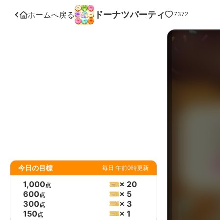
ドーナツパーティ
ホームへ戻る
7372
今日の目標
毎日 午前0時更新
1,000
× 20
点
600
× 5
点
300
× 3
点
150
× 1
点