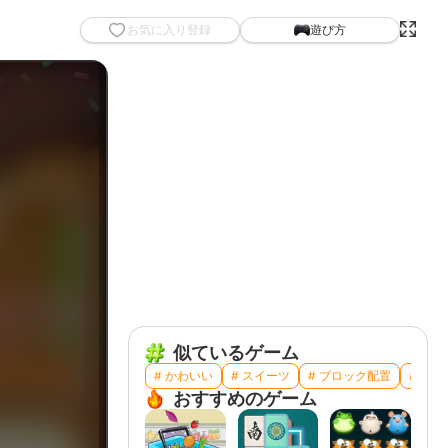
お気に入り登録
遊び方
似ているゲーム
# かわいい
# スイーツ
# ブロック配置
# 食べ
おすすめのゲーム