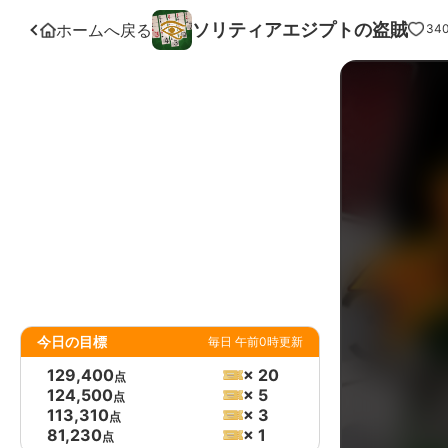
ソリティアエジプトの盗賊
ホームへ戻る
34
今日の目標
毎日 午前0時更新
129,400
× 20
点
124,500
× 5
点
113,310
× 3
点
81,230
× 1
点