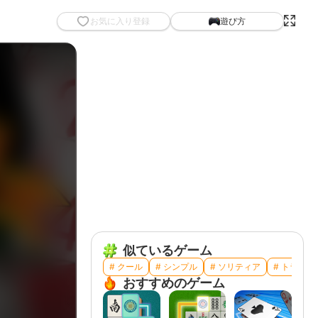
お気に入り登録
遊び方
似ているゲーム
# クール
# シンプル
# ソリティア
# トランプ
おすすめのゲーム